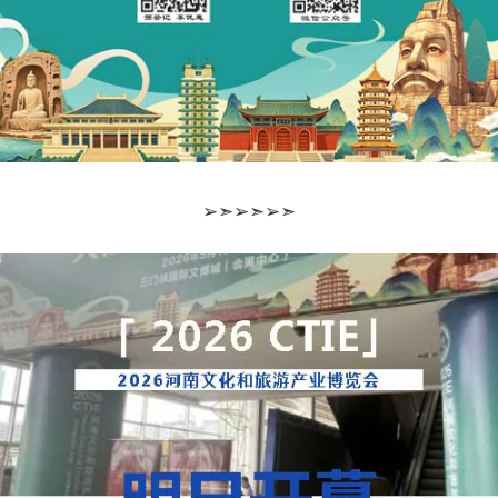
➢➣➢➣➢➣