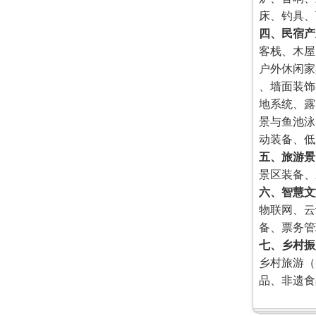
床、钓具、
四、民宿产
客栈、木屋
户外休闲家
、墙面装饰
地系统、露
景与鱼池泳
动装备、低
五、旅游景
景区装备、
六、智慧文
物联网、云
备、票务管
七、乡村振
乡村旅游（
品、非遗食