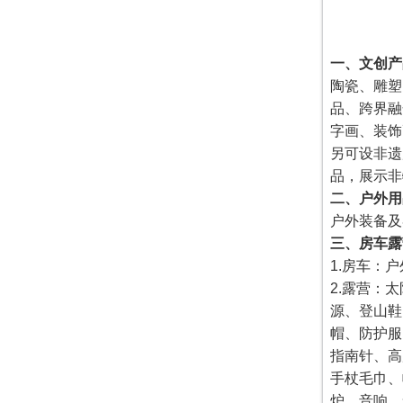
一、文创产
陶瓷、雕塑
品、跨界融
字画、装饰
另可设非遗
品，展示非
二、户外用
户外装备及
三、房车露
1.房车：
2.露营：
源、登山鞋
帽、防护服
指南针、高
手杖毛巾、
炉、音响、