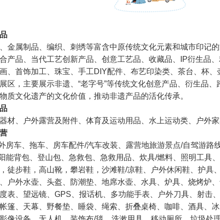
品
、金属制品、编织、刺绣等富含中原传统文化元素和城市印记的
合产品、当代工艺创新产品、创意工艺品、收藏品、IP衍生品
画、首饰加工、珠宝、手工DIY配件、布艺印染类、茶台、杯、
展区，主要展示非遗、“老字号”等传统文化创意产品、衍生品、
物质文化遗产的文化价值，推动非遗产品的活化传承。
品
器材、户外露营及附件、体育及运动用品、水上运动类、户外家
营
户外房车、拖车、房车配件/汽车改装、露营地旅游景点/自驾游路
太阳能背包、登山包、急救包、急救用品、炊具/燃料、照明工具
，徒步鞋，高山靴，攀岩鞋，沙滩鞋/凉鞋、户外休闲鞋、护具
、户外水壶、头盔、防潮垫、地席水壶、水具、炉具、烧烤炉、
度表、望远镜、GPS、报话机、多功能手表、户外刀具、射击
帐篷、天幕、野餐垫、睡袋、绳索、折叠桌椅、咖啡、酒具、冰
影像设备、无人机、装饰布/毯、洗漱用具、移动厕所、垃圾处