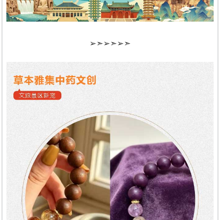
➢➣➢➣➢➣