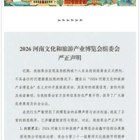
➢➣➢➣➢➣